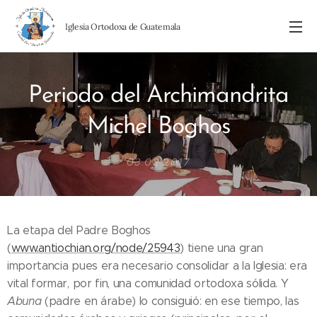
I
glesia Ortodoxa de Guatemala
Periodo del Archimandrita
Michel Boghos
03.02.2017
La etapa del Padre Boghos
(
www.antiochian.org/node/25943
) tiene una gran
importancia pues era necesario consolidar a la Iglesia: era
vital formar, por fin, una comunidad ortodoxa sólida. Y
Abuna
(padre en árabe) lo consiguió: en ese tiempo, las