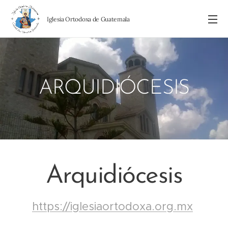
I
glesia Ortodoxa de Guatemala
ARQUIDIÓCESIS
Arquidiócesis
https://iglesiaortodoxa.org.mx