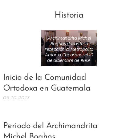
Historia
Archimandrita Michel
Boghos durante la
recepción al Metropolita
Antonio Chedraoui el 10
de diciembre de 1999.
Inicio de la Comunidad
Ortodoxa en Guatemala
06.10.2017
Periodo del Archimandrita
Michel Boghos